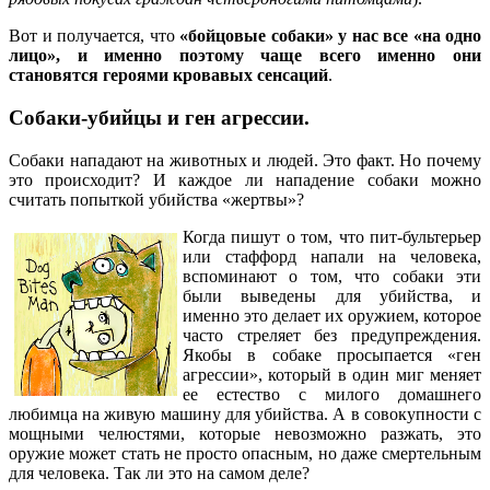
Вот и получается, что
«бойцовые собаки» у нас все «на одно
лицо», и именно поэтому чаще всего именно они
становятся героями кровавых сенсаций
.
Собаки-убийцы и ген агрессии
.
Собаки нападают на животных и людей. Это факт. Но почему
это происходит? И каждое ли нападение собаки можно
считать попыткой убийства «жертвы»?
Когда пишут о том, что пит-бультерьер
или стаффорд напали на человека,
вспоминают о том, что собаки эти
были выведены для убийства, и
именно это делает их оружием, которое
часто стреляет без предупреждения.
Якобы в собаке просыпается «ген
агрессии», который в один миг меняет
ее естество с милого домашнего
любимца на живую машину для убийства. А в совокупности с
мощными челюстями, которые невозможно разжать, это
оружие может стать не просто опасным, но даже смертельным
для человека. Так ли это на самом деле?