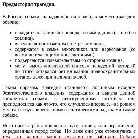
Предыстория трагедии
.
В России собаки, нападающие на людей, в момент трагедии
обычно:
находятся на улице без поводка и намордника (а то и без
хозяина),
выгуливаются хозяином в нетрезвом виде,
содержатся в семье алкоголиков или наркоманов (со
всеми вытекающими последствиями),
подвергаются издевательствам со стороны хозяина,
могут иметь «послужной список» нападений, который
до этого оставался без внимания правоохранительных
органов даже при наличии жалоб.
Таким образом, трагедия становится логичным исходом
безответственного владения, содержания и выгула данной
конкретной собаки, а неискушенному читателю она
преподносится как что-то, что случилось впервые, «на ровном
месте» и обусловлено только генетическими задатками самой
собаки.
Некоторые страны пошли по пути запрета или ограничения
определенных пород собак. Но даже они уже столкнулись с
тем, что данное законодательство не работает. Собаки