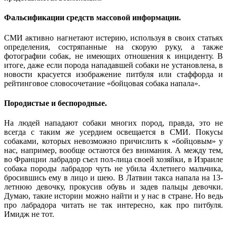
Фальсификации средств массовой информации
.
СМИ активно нагнетают истерию, используя в своих статьях
определения, состряпанные на скорую руку, а также
фотографии собак, не имеющих отношения к инциденту. В
итоге, даже если порода нападавшей собаки не установлена, в
новости красуется изображение питбуля или стаффорда и
рейтинговое словосочетание «бойцовая собака напала».
Породистые и беспородные
.
На людей нападают собаки многих пород, правда, это не
всегда с таким же усердием освещается в СМИ. Покусы
собаками, которых невозможно причислить к «бойцовым» у
нас, например, вообще остаются без внимания. А между тем,
во Франции лабрадор съел пол-лица своей хозяйки, в Израиле
собака породы лабрадор чуть не убила 4хлетнего мальчика,
бросившись ему в лицо и шею. В Латвии такса напала на 13-
летнюю девочку, прокусив обувь и задев пальцы девочки.
Думаю, такие истории можно найти и у нас в стране. Но ведь
про лабрадора читать не так интересно, как про питбуля.
Имидж не тот.