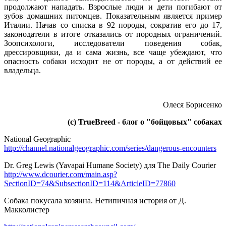
продолжают нападать. Взрослые люди и дети погибают от
зубов домашних питомцев. Показательным является пример
Италии. Начав со списка в 92 породы, сократив его до 17,
законодатели в итоге отказались от породных ограничений.
Зоопсихологи, исследователи поведения собак,
дрессировщики, да и сама жизнь, все чаще убеждают, что
опасность собаки исходит не от породы, а от действий ее
владельца.
Олеся Борисенко
(с) TrueBreed - блог о "бойцовых" собаках
National Geographic
http://channel.nationalgeographic.com/series/dangerous-encounters
Dr. Greg Lewis (Yavapai Humane Society) для The Daily Courier
http://www.dcourier.com/main.asp?
SectionID=74&SubsectionID=114&ArticleID=77860
Собака покусала хозяина. Нетипичная история от Д.
Макколистер