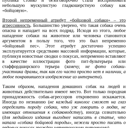
публика стойко и безоговорочно стала воспринимать
небольшую мускулистую гладкошерстную собаку как
«бойцовую».
Второй непременный атрибут «бойцовой собаки» – это
агрессивность
. Большинство уверено, что такая собака очень
опасна и нападает на всех подряд. Исходя из этого, любое
нападение собаки на животное или человека становится
аргументом в пользу того, что это был непременно
«бойцовый пес». Этот атрибут достаточно успешно
эксплуатируется средствами массовой информации, которые,
публикуя новостные сводки о покусах, непременно вставляют
в качестве иллюстрации фото пит-бультерьера или
стаффордширского терьера (
замечу, не фото собаки-
участника драмы, так как его часто просто нет в наличии, а
любое понравившееся изображение из интернета
).
Таким образом, нападения домашних собак на людей и
животных действительно имеют место. Вот только породная
принадлежность собак-агрессоров откровенно искажается.
Иногда по незнанию (
не каждый кинолог сможет на глаз
определить породу собаки, что уж говорить о людях, не
имеющих отношения к собаководству
), иногда сознательно
(
для медийного издания выгоднее написать в статье, что
напала «собака бойцовой породы», нежели просто писать о
рядовых покусах граждан четвероногими питомцами
).