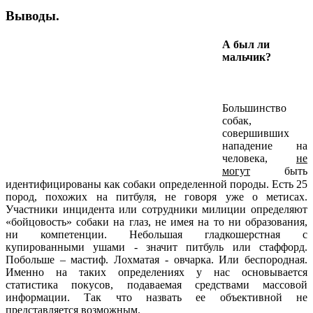
Выводы.
А был ли
мальчик?
Большинство
собак,
совершивших
нападение на
человека,
не
могут
быть
идентифицированы как собаки определенной породы. Есть 25
пород, похожих на питбуля, не говоря уже о метисах.
Участники инцидента или сотрудники милиции определяют
«бойцовость» собаки на глаз, не имея на то ни образования,
ни компетенции. Небольшая гладкошерстная с
купированными ушами - значит питбуль или стаффорд.
Побольше – мастиф. Лохматая - овчарка. Или беспородная.
Именно на таких определениях у нас основывается
статистика покусов, подаваемая средствами массовой
информации. Так что назвать ее объективной не
представляется возможным.