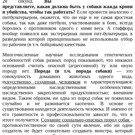
28 секунд.
Вы
представляете, какая должна быть у собаки жажда крови
и убийства, чтобы так работать?
Если провести аналогию с
питбультерьером, окажется, что он еще и не самая яростная
собака, так как даже питбули, участвовавшие в боях, всегда
боролись с противником одного с ними веса. А стаффорд
вообще появился как экстерьерная линия пит-бультерьера, в
разведении которой принципиально не использовали отбор
по рабочим (в т.ч. бойцовым) качествам.
Многочисленные научные исследования генетических
особенностей собак разных пород показывают, что никаких
оснований считать опасной (агрессивной) ту или иную
породу нет.
Порода (в т.ч. порода собаки)
— это
совокупность домашних животных одного вида,
и
скусственно созданная человеком
и характеризующаяся:
определенными наследственными особенностями;
наследственно закрепленной продуктивностью; внешним
видом. Таким образом, ни одна из пород собак не появилась
случайно и не развивается хаотично. В основе ее
существования находится деятельность человека. И именно от
его грамотности и профессиональности зависит то, что в
итоге получается.
Создание социально-опасных пород собак
-
противоестественное по своей сути явление, ибо ни один
создатель не будет сознательно создавать монстра, который