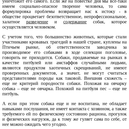
уничтожит его самого. Если же на повестке дня мы все-таки
имеем социально-опасное творение человека, то сама
формулировка проблемы возвращает нас к истоку - в
обществе процветает безответственное, непрофессиональное,
халатное
разведение
и
содержание
собак, которое
осуществляется человеком.
С учетом того, что большинство животных, которые стали
участниками кровавых трагедий в нашей стране, куплены на
Птичьем рынке, об ответственности заводчика за
производимое его собаками в ходе селекции поголовье,
говорить не приходится. Собаки, продаваемые на рынках в
качестве питбулей или амстаффов случайными людьми,
являются продуктом хаотичных скрещиваний, не имеют
проверенных документов, а значит, не могут считаться
представителями породы как таковой. Внешняя схожесть –
еще не критерий породности собаки. Похожая на овчарку
собака – еще не овчарка. Похожий на питбуля пес – еще не
питбуль.
А если при этом собака еще и не воспитана, не обладает
навыками послушания, не имеет контакта с хозяином, а также
требуемого ей по физическому состоянию рациона, прогулок
и физических нагрузок, да к тому же гуляет сама по себе, от
нее можно ожидать чего угодно.