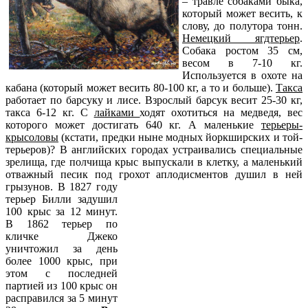
– травле собаками быка,
который может весить, к
слову, до полутора тонн.
Немецкий ягдтерьер
.
Собака ростом 35 см,
весом в 7-10 кг.
Используется в охоте на
кабана (который может весить 80-100 кг, а то и больше).
Такса
работает по барсуку и лисе. Взрослый барсук весит 25-30 кг,
такса 6-12 кг. С
лайками
ходят охотиться на медведя, вес
которого может достигать 640 кг. А маленькие
терьеры-
крысоловы
(кстати, предки ныне модных йоркширских и той-
терьеров)? В английских городах устраивались специальные
зрелища, где полчища крыс выпускали в клетку, а маленький
отважный песик под грохот
аплодисментов душил в ней
грызунов. В 1827 году
терьер Билли задушил
100 крыс за 12 минут.
В 1862 терьер по
кличке Джеко
уничтожил за день
более 1000 крыс, при
этом с последней
партией из 100 крыс он
расправился за 5 минут