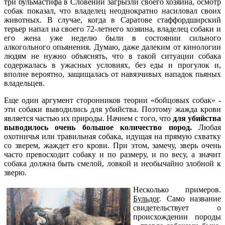
три бульмастифа в Словении загрызли своего хозяина, осмотр
собак показал, что владелец неоднократно насиловал своих
животных. В случае, когда в Саратове стаффордширский
терьер напал на своего 72-летнего хозяина, владелец собаки и
его жена уже неделю были в состоянии сильного
алкогольного опьянения. Думаю, даже далеким от кинологии
людям не нужно объяснять, что в такой ситуации собака
содержалась в ужасных условиях, без еды и прогулок и,
вполне вероятно, защищалась от навязчивых нападок пьяных
владельцев.
Еще один аргумент сторонников теории «бойцовых собак» -
эти собаки выводились для убийства. Поэтому жажда крови
является частью их природы. Начнем с того, что
для убийства
выводилось очень большое количество пород.
Любая
охотничья или травильная собака, идущая на прямую схватку
со зверем, жаждет его крови. При этом, замечу, зверь очень
часто превосходит собаку и по размеру, и по весу, а значит
собака должна быть смелой, ловкой и необычайно злобной к
зверю.
Несколько примеров.
Бульдог
. Само название
свидетельствует о
происхождении породы