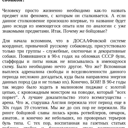
Человеку просто жизненно необходимо как-то назвать
предмет или феномен, с которым он сталкивается. А если
данное столкновение произошло впервые, то название будет
дано исходя из имеющегося опыта или по аналогии с уже
знакомыми предметами. Итак. Почему же бойцовые?
Для начала вспомним, что в ДОСААФовской системе
координат, привычной русскому собаководу, присутствовало
только три группы - служебные, охотничьи и декоративные
собаки. Появившиеся в 90-х годах на обломках СССР були,
стаффорды и питы никак не вписывались в имеющуюся
схему. Было необходимо нечто другое. Что же? Вспоминая
выплеск адреналина свободы и вседозволенности данного
периода несложно догадаться, куда была направлена энергия
данных пород (да и не только их). Конечно, БОИ! В 90-е годы
так модно было ходить в малиновом пиджаке с золотой
цепью, с кровожадным монстром на поводке, который "всех
порвет". А лучшее доказательство этого всемогущества -
арена. Что ж, старушка Англия пережила этот период еще в
30х годах 19 столетия. Мы же до сих пор не пережили. На
ринге бойцовой славы лилась кровь ротвейлеров, овчарок,
азиатов.. и конечно же небольших, но проворных терьеров
буль типа. С тех пор, воспитанная на газетных статьях