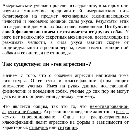
Американские ученые провели исследование, в котором они
изучили множество представителей американских пит-
бультерьеров на предмет легендарных заклинивающихся
челюстей и необычно мощной силы укуса. Результаты этих
исследований для многих были ошеломляющими.
Питбуль по
своей физиологии ничем не отличается от других собак
. У
него нет каких-либо секретных механизмов, позволяющих не
разжимать челюсти, а сила укуса зависит скорее от
индивидуального строения черепа, темперамента конкретной
собаки и ее опыта, а не от породы.
Так существует ли «ген агрессии»?
Начнем с того, что о собачьей агрессии написаны тома
литературы. О ее сути и классификации форм спорит
множество ученых. Имея на руках данные исследований
физиологии и поведения собак, ученые до сих пор не могут
дать единого определения данному феномену.
Что является общим, так это то, что
немотивированной
агрессии не бывает
. Агрессивное поведение животного
всегда
чем-то спровоцировано. Одна из распространенных
классификаций делит агрессию на формы в зависимости от
характерных
стимулов
или
ситуации
: