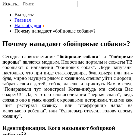
Искать...
Вы здесь:
Главная
На злобу дня
Почему нападают «бойцовые собаки»?
Почему нападают «бойцовые собаки»?
Сегодня словосочетание
"бойцовые собаки"
и
"бойцовые
породы"
является модным. Новостные порталы и сюжеты ТВ
сообщают о нападении "бойцовых собак". Люди запуганы
настолько, что при виде стаффордшира, бультерьера или пит-
буля, мирно идущего рядом с хозяином, спешат уйти с дороги,
забрать своих детей, собак, да еще и крикнуть Вам в след:
"Понаразвели тут монстров! Когда-нибудь эта собака Вас
сожрет!!!" Да, у этого словосочетания "черная слава", ведь
связано оно в умах людей с кровавыми историями, такими как
"пит растерзал хозяйку" или "стаффоршир напал на
маленького ребенка", или "бультерьер откусил голову своему
хозяину".
Идентификация
.
Кого называют бойцовой
собакой?