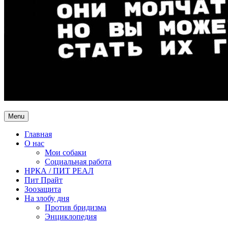
Menu
Главная
О нас
Мои собаки
Социальная работа
НРКА / ПИТ РЕАЛ
Пит Прайт
Зоозащита
На злобу дня
Против бридизма
Энциклопедия