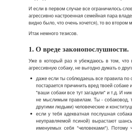
И если в первом случае все ограничилось сло
агрессивно настроенная семейная пара владель
видно было, что очень хочется), то во втором
Итак немного тезисов.
1. О вреде законопослушности.
Уже в который раз я убеждаюсь в том, что
агрессивную собаку, не выгодно думать о друг
даже если ты соблюдаешь все правила по со
постарается причинить вред твоей собаке ил
"ваши собаки все тут загадили" и т.д. И н
не мыслимым правилам. Ты - собаковод, ты
другими людьми) человеческие и конституц
если у тебя адекватная послушная собака,
неуправляемой псиной) вырастают шансы
именуемых себя "человеками"). Потому 