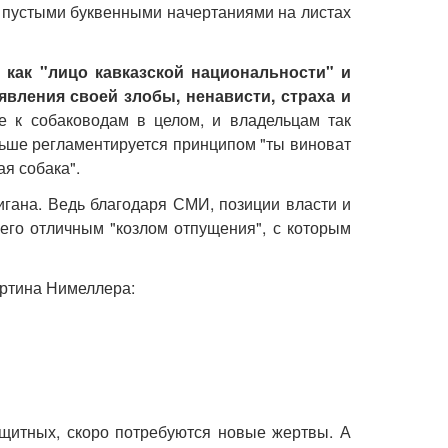
ся пустыми буквенными начертаниями на листах
 как "лицо кавказской национальности" и
вления своей злобы, ненависти, страха и
е к собаководам в целом, и владельцам так
льше регламентируется принципом "ты виноват
ая собака".
гана. Ведь благодаря СМИ, позиции власти и
 его отличным "козлом отпущения", с которым
Мартина Нимеллера:
щитных, скоро потребуются новые жертвы. А