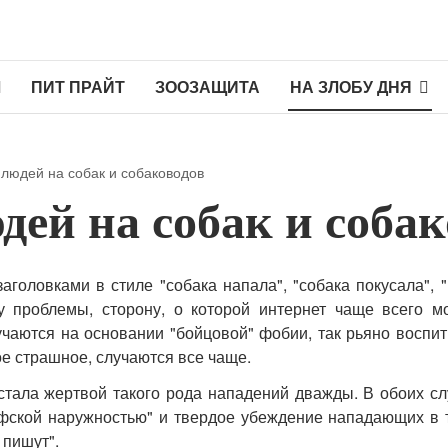
Л
ПИТ ПРАЙТ
ЗООЗАЩИТА
НА ЗЛОБУ ДНЯ
людей на собак и собаководов
дей на собак и соба
головками в стиле "собака напала", "собака покусала", "
 проблемы, сторону, о которой интернет чаще всего м
лучаются на основании "бойцовой" фобии, так рьяно восп
е страшное, случаются все чаще.
стала жертвой такого рода нападений дважды. В обоих сл
ффской наружностью" и твердое убеждение нападающих в то
 пишут".