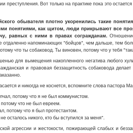
и преступления. Вот только на практике пока это остает
йского обывателя плотно укоренились такие понятия
ими понятиями, как щитом, люди прикрывают все проя
ечу, равных с ними в правах согражданам.
Отношени
е отдаленно напоминающих "бойцов", чем дальше, тем бо
потому что ты собаковод. Ты виновен, потому что у тебя "так
енью для вымещения накопленного негатива любого хули
ражданская и правовая беззащитность собаковода делает
аказанно.
касается и никогда не коснется, вспомните слова пастора 
лчал, потому что я не был коммунистом.
 потому что не был евреем.
л, потому что я был протестантом.
не осталось никого, кто бы вступился за меня".
ской агрессии и жестокости, пожирающей слабых и безза