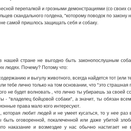
весной перепалкой и грозными демонстрациями (со своих со
цев скандального голдена, "которому поводок по закону не
 мне самой пришлось защищать себя и собаку.
 в нашей стране не выгодно быть законопослушным соба
их людях. Почему? Потому что:
держанию и выгулу животного, всегда найдется тот (или те
и тебе лично только на том основании, что "это страшная п
икого не будет волновать , что лично ты убираешь за свое
 - "владелец бойцовой собаки", а значит, ты обязан всем
ионные права мало кого интересуют.
 которая любит людей и не умеет кусаться, то у нее раз 
 быть оговоренной, покалеченной или даже убитой злоб
что наказание и возмездие у нас обычно настигает не