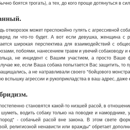
бычно боятся трогать), а тех, до кого проще дотянуться в си
занный.
дь отморозок может преспокойно гулять с агрессивной соба
 вряд ли что-то будет. А вот если девушка, женщина с 
ывается широкая перспектива для взаимодействий с обще
озами, побоями, нанесением травм и увечий собаководу и ег
ельца, не инцидент с Вашим участием, а просто Ваше 
В случае же, если Ваша собака попытается Вас защитить, то
защищались, а не натравливали своего "бойцового монстра
вою вспышку агрессии и рукоприкладства в ваш адрес, даже 
бридизм.
 постепенно становятся какой-то низшей расой, в отношен
шуметь, водить собаку только на поводке и наморднике, у
 пород" - собачьей расой вне закона. В этом свете фо
вой, религиозной ненависти или вражды" обретает допол