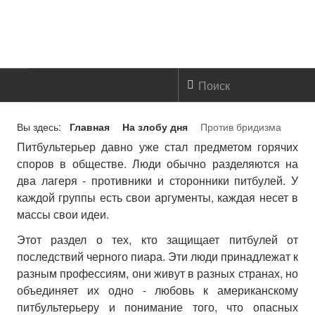
ГЛАВНАЯ
Вы здесь:
Главная
На злобу дня
Против бридизма
Питбультерьер давно уже стал предметом горячих
О НАС
споров в обществе. Люди обычно разделяются на
два лагеря - противники и сторонники питбулей. У
Мои собаки
каждой группы есть свои аргументы, каждая несет в
массы свои идеи.
Социальная работа
Этот раздел о тех, кто защищает питбулей от
НРКА / ПИТ РЕАЛ
последствий черного пиара. Эти люди принадлежат к
разным профессиям, они живут в разных странах, но
ПИТ ПРАЙТ
объединяет их одно - любовь к американскому
питбультерьеру и понимание того, что опасных