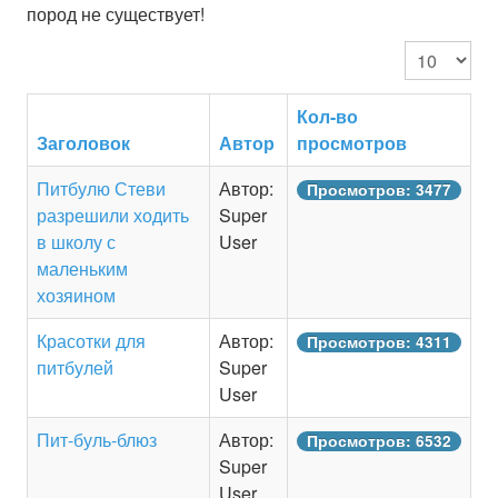
ЗООЗАЩИТА
пород не существует!
Кол-во стро
НА ЗЛОБУ ДНЯ
Против бридизма
Кол-во
Заголовок
Автор
просмотров
Энциклопедия
Питбулю Стеви
Автор:
Просмотров: 3477
разрешили ходить
Super
в школу с
User
маленьким
хозяином
Красотки для
Автор:
Просмотров: 4311
питбулей
Super
User
Пит-буль-блюз
Автор:
Просмотров: 6532
Super
User