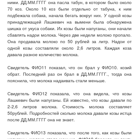
ними. ДД.ММ.ГГГГ она пасла табун, в котором было около
70 коз. Около 10 коз были отдельно от табуна, к ним
подбежала собака, начала бегать вокруг них. У одной козы
принадлежащей Лашкевич на вымени была обнаружена
шишка от укуса собаки. Их козы были напуганы, они начали
сбавлять надои молока. Через две недели молоко пропало.
Она продавала молоко по 50 рублей за литр. Надои от
одной козы составляли около 2,6 литров. Каждая коза
давала разное количество молока.
Свидетель ФИО11 показал, что он брал у ФИО10. козий
обрат. Последний раз он брал в ДД.ММ.ГГГГ., тогда она
пояснила, что молока надаивать стали меньше.
Свидетель ФИО12 показала, что она видела, что козы
Лашкевич были напуганы. Ей известно, что козы давали по
2-2,6 литров молока. Стоимость молока составляет
50рублей. Подробностей сколько молока давали козы истца
после ДД.ММ.ГГГГ она не знает.
Свидетель ФИО13 показала, что после того, как козы были