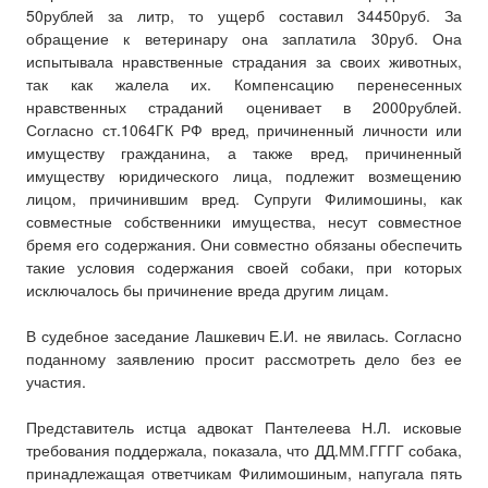
50рублей за литр, то ущерб составил 34450руб. За
обращение к ветеринару она заплатила 30руб. Она
испытывала нравственные страдания за своих животных,
так как жалела их. Компенсацию перенесенных
нравственных страданий оценивает в 2000рублей.
Согласно ст.1064ГК РФ вред, причиненный личности или
имуществу гражданина, а также вред, причиненный
имуществу юридического лица, подлежит возмещению
лицом, причинившим вред. Супруги Филимошины, как
совместные собственники имущества, несут совместное
бремя его содержания. Они совместно обязаны обеспечить
такие условия содержания своей собаки, при которых
исключалось бы причинение вреда другим лицам.
В судебное заседание Лашкевич Е.И. не явилась. Согласно
поданному заявлению просит рассмотреть дело без ее
участия.
Представитель истца адвокат Пантелеева Н.Л. исковые
требования поддержала, показала, что ДД.ММ.ГГГГ собака,
принадлежащая ответчикам Филимошиным, напугала пять