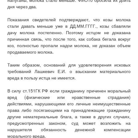
напуганы, молока стало меньше. ФИО10 бросила их доить
дня через два.
Показания свидетелей подтверждают, что козы молока
стали давать меньше уже в ДД.ММ.ГГГГ., козы сбавляли
дачу молока постепенно. Поэтому истцом не доказана
причинная связь, что после того, как собака бегала вокруг
коз, полностью пропали надои молока, не доказан объем
продаваемого молока.
Таким образом, оснований для удовлетворения исковых
требований Лашкевич Е.И. о взыскании материального
вреда в пользу истца не имеется.
В силу ст.151ГК РФ если гражданину причинен моральный
вред (физические или нравственные страдания)
действиями, нарушающими его личные неимущественные
права либо посягающими на принадлежащие гражданину
другие нематериальные блага, а также в других случаях,
предусмотренных законом, суд может возложить на
нарушителя обязанность денежной компенсации
морального вреда.