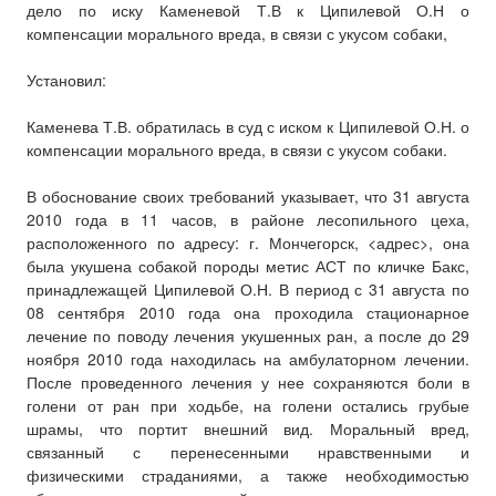
дело по иску Каменевой Т.В к Ципилевой О.Н о
компенсации морального вреда, в связи с укусом собаки,
Установил:
Каменева Т.В. обратилась в суд с иском к Ципилевой О.Н. о
компенсации морального вреда, в связи с укусом собаки.
В обоснование своих требований указывает, что 31 августа
2010 года в 11 часов, в районе лесопильного цеха,
расположенного по адресу: г. Мончегорск, <адрес>, она
была укушена собакой породы метис АСТ по кличке Бакс,
принадлежащей Ципилевой О.Н. В период с 31 августа по
08 сентября 2010 года она проходила стационарное
лечение по поводу лечения укушенных ран, а после до 29
ноября 2010 года находилась на амбулаторном лечении.
После проведенного лечения у нее сохраняются боли в
голени от ран при ходьбе, на голени остались грубые
шрамы, что портит внешний вид. Моральный вред,
связанный с перенесенными нравственными и
физическими страданиями, а также необходимостью