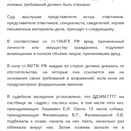
исковых требований должно быть отказано.
Суд, выслушав представителя истца, ответчиков,
представителя ответчиков, специалиста, свидетелей, изучив
письменные материалы дела, приходит к следующему.
В соответствии со ст.1064ГК РФ вред, причиненный
личности или имуществу гражданина, подлежит
возмещению в полном объеме лицом, причинившим вред.
В силу ст.56ГПК РФ каждая из сторон должна доказать те
обстоятельства, на которые она ссылается как на
основания своих требований и возражений, если иное не
предусмотрено федеральным законом.
В судебном заседании установлено, что ДД.ММ.ГГГГ на
пастбище за <адрес> паслись козы, в том числе пять коз,
принадлежащих Лашкевич Е.И. Около 15 часов собака,
принадлежащая Филимошину В.Т., Филимошиной Л.В.
подбежала к козам, начала на них лаять, несколько раз
оббежала вокруг них. Затем хозяева загнали ее в