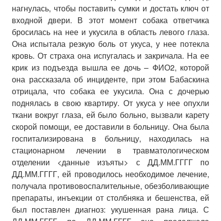
нагнулась, чтобы поставить сумки и достать ключ от
входной двери. В этот момент собака ответчика
бросилась на нее и укусила в область левого глаза.
Она испытала резкую боль от укуса, у нее потекла
кровь. От страха она испугалась и закричала. На ее
крик из подъезда вышла ее дочь – ФИО2, которой
она рассказала об инциденте, при этом Бабаскина
отрицала, что собака ее укусила. Она с дочерью
поднялась в свою квартиру. От укуса у нее опухли
ткани вокруг глаза, ей было больно, вызвали карету
скорой помощи, ее доставили в больницу. Она была
госпитализирована в больницу, находилась на
стационарном лечении в травматологическом
отделении <данные изъяты> с ДД.ММ.ГГГГ по
ДД.ММ.ГГГГ, ей проводилось необходимое лечение,
получала противовоспалительные, обезболивающие
препараты, инъекции от столбняка и бешенства, ей
был поставлен диагноз: укушенная рана лица. С