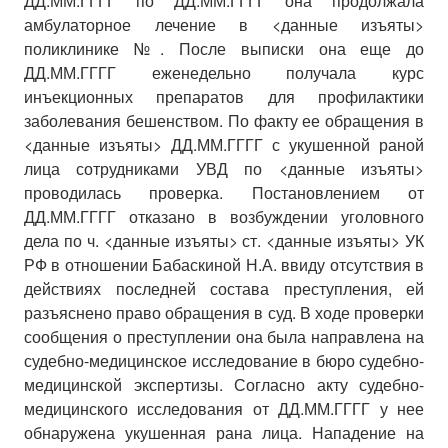
ДД.ММ.ГГГГ по ДД.ММ.ГГГГ она продолжала
амбулаторное лечение в <данные изъяты>
поликлинике №. После выписки она еще до
ДД.ММ.ГГГГ еженедельно получала курс
инъекционных препаратов для профилактики
заболевания бешенством. По факту ее обращения в
<данные изъяты> ДД.ММ.ГГГГ с укушенной раной
лица сотрудниками УВД по <данные изъяты>
проводилась проверка. Постановлением от
ДД.ММ.ГГГГ отказано в возбуждении уголовного
дела по ч. <данные изъяты> ст. <данные изъяты> УК
РФ в отношении Бабаскиной Н.А. ввиду отсутствия в
действиях последней состава преступления, ей
разъяснено право обращения в суд. В ходе проверки
сообщения о преступлении она была направлена на
судебно-медицинское исследование в бюро судебно-
медицинской экспертизы. Согласно акту судебно-
медицинского исследования от ДД.ММ.ГГГГ у нее
обнаружена укушенная рана лица. Нападение на