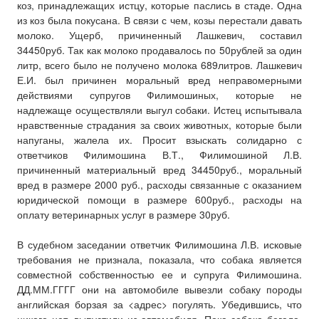
коз, принадлежащих истцу, которые паслись в стаде. Одна
из коз была покусана. В связи с чем, козы перестали давать
молоко. Ущерб, причиненный Лашкевич, составил
34450руб. Так как молоко продавалось по 50рублей за один
литр, всего было не получено молока 689литров. Лашкевич
Е.И. был причинен моральный вред неправомерными
действиями супругов Филимошиных, которые не
надлежаще осуществляли выгул собаки. Истец испытывала
нравственные страдания за своих животных, которые были
напуганы, жалела их. Просит взыскать солидарно с
ответчиков Филимошина В.Т., Филимошиной Л.В.
причиненный материальный вред 34450руб., моральный
вред в размере 2000 руб., расходы связанные с оказанием
юридической помощи в размере 600руб., расходы на
оплату ветеринарных услуг в размере 30руб.
В судебном заседании ответчик Филимошина Л.В. исковые
требования не признала, показала, что собака является
совместной собственностью ее и супруга Филимошина.
ДД.ММ.ГГГГ они на автомобиле вывезли собаку породы
английская борзая за <адрес> погулять. Убедившись, что