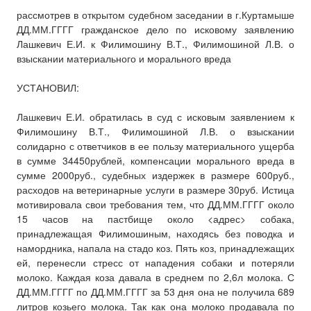
рассмотрев в открытом судебном заседании в г.Куртамыше
ДД.ММ.ГГГГ гражданское дело по исковому заявлению
Лашкевич Е.И. к Филимошину В.Т., Филимошиной Л.В. о
взыскании материального и морального вреда
УСТАНОВИЛ:
Лашкевич Е.И. обратилась в суд с исковым заявлением к
Филимошину В.Т., Филимошиной Л.В. о взыскании
солидарно с ответчиков в ее пользу материального ущерба
в сумме 34450рублей, компенсации морального вреда в
сумме 2000руб., судебных издержек в размере 600руб.,
расходов на ветеринарные услуги в размере 30руб. Истица
мотивировала свои требования тем, что ДД.ММ.ГГГГ около
15 часов на пастбище около <адрес> собака,
принадлежащая Филимошиным, находясь без поводка и
намордника, напала на стадо коз. Пять коз, принадлежащих
ей, перенесли стресс от нападения собаки и потеряли
молоко. Каждая коза давала в среднем по 2,6л молока. С
ДД.ММ.ГГГГ по ДД.ММ.ГГГГ за 53 дня она не получила 689
литров козьего молока. Так как она молоко продавала по