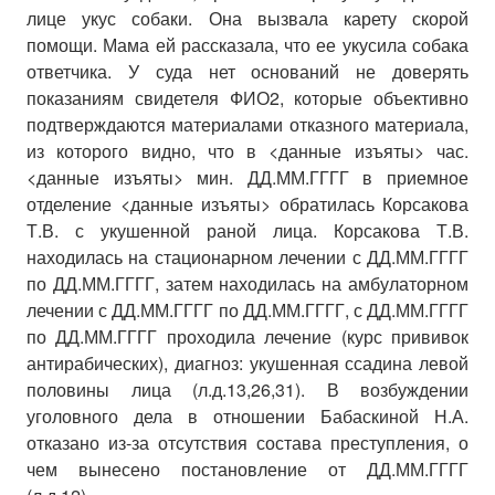
лице укус собаки. Она вызвала карету скорой
помощи. Мама ей рассказала, что ее укусила собака
ответчика. У суда нет оснований не доверять
показаниям свидетеля ФИО2, которые объективно
подтверждаются материалами отказного материала,
из которого видно, что в <данные изъяты> час.
<данные изъяты> мин. ДД.ММ.ГГГГ в приемное
отделение <данные изъяты> обратилась Корсакова
Т.В. с укушенной раной лица. Корсакова Т.В.
находилась на стационарном лечении с ДД.ММ.ГГГГ
по ДД.ММ.ГГГГ, затем находилась на амбулаторном
лечении с ДД.ММ.ГГГГ по ДД.ММ.ГГГГ, с ДД.ММ.ГГГГ
по ДД.ММ.ГГГГ проходила лечение (курс прививок
антирабических), диагноз: укушенная ссадина левой
половины лица (л.д.13,26,31). В возбуждении
уголовного дела в отношении Бабаскиной Н.А.
отказано из-за отсутствия состава преступления, о
чем вынесено постановление от ДД.ММ.ГГГГ