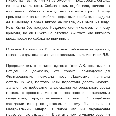
никого нет, выпустили из автомобиля. Пока собака бегала,
из леса вышли козы. Собака к ним подбежала, начала на
них лаять, оббежала вокруг них несколько раз. К тому
времени они на автомобиле подъехали к собаке, посадили
ее в машину. Собака никого не кусала, она была на виду.
Козы были без пастуха. Недалеко стоял человек, они ему
кричали, но он ничего не отвечал. Считает, что никакого
вреда козам их собака не причинила.
Ответчик Филимошин В.Т. исковые требования не признал,
показания дал аналогичные показаниям Филимошиной Л.В.
Представитель ответчиков адвокат Гаев А.В. показал, что
истцом не доказано, что собака, принадлежащая
Филимошиным, покусала козу Лашкевич, напугала
остальных коз, поэтому козы перестали давать молоко.
Заявленные требования о взыскании материального вреда
в связи с пропажей молока опровергаются показаниями
свидетелей, предоставленных истцом. В судебном
заседании истец не доказал, что ему был причинен
материальный ущерб, а также что им перенесены
нравственные страдания. В связи с чем, в удовлетворении