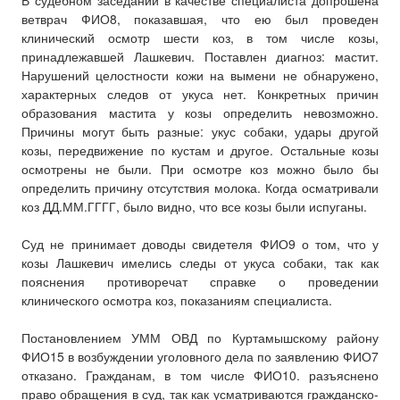
В судебном заседании в качестве специалиста допрошена
ветврач ФИО8, показавшая, что ею был проведен
клинический осмотр шести коз, в том числе козы,
принадлежавшей Лашкевич. Поставлен диагноз: мастит.
Нарушений целостности кожи на вымени не обнаружено,
характерных следов от укуса нет. Конкретных причин
образования мастита у козы определить невозможно.
Причины могут быть разные: укус собаки, удары другой
козы, передвижение по кустам и другое. Остальные козы
осмотрены не были. При осмотре коз можно было бы
определить причину отсутствия молока. Когда осматривали
коз ДД.ММ.ГГГГ, было видно, что все козы были испуганы.
Суд не принимает доводы свидетеля ФИО9 о том, что у
козы Лашкевич имелись следы от укуса собаки, так как
пояснения противоречат справке о проведении
клинического осмотра коз, показаниям специалиста.
Постановлением УММ ОВД по Куртамышскому району
ФИО15 в возбуждении уголовного дела по заявлению ФИО7
отказано. Гражданам, в том числе ФИО10. разъяснено
право обращения в суд, так как усматриваются гражданско-