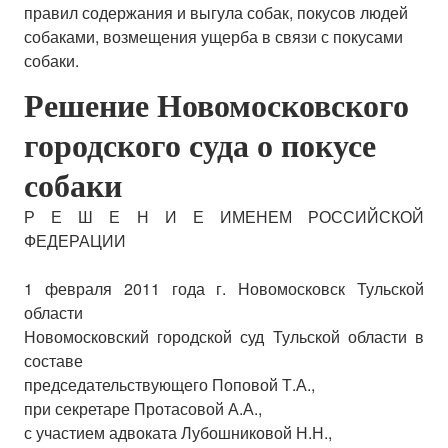
Мои собаки
правил содержания и выгула собак, покусов людей
собаками, возмещения ущерба в связи с покусами
Социальная работа
собаки.
НРКА / ПИТ РЕАЛ
Решение Новомосковского
городского суда о покусе
ПИТ ПРАЙТ
собаки
ЗООЗАЩИТА
Р Е Ш Е Н И Е ИМЕНЕМ РОССИЙСКОЙ
ФЕДЕРАЦИИ
НА ЗЛОБУ ДНЯ
1 февраля 2011 года г. Новомосковск Тульской
Против бридизма
области
Энциклопедия
Новомосковский городской суд Тульской области в
составе
председательствующего Поповой Т.А.,
при секретаре Протасовой А.А.,
с участием адвоката Лубошниковой Н.Н.,