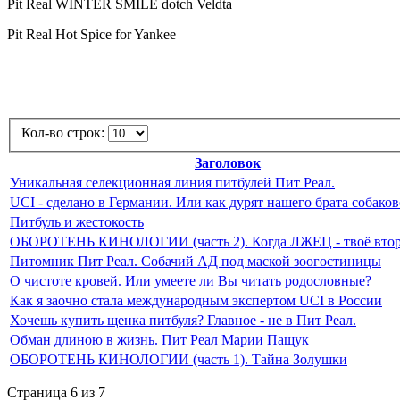
Pit Real WINTER SMILE dotch Veldta
Pit Real Hot Spice for Yankee
Кол-во строк:
Заголовок
Уникальная селекционная линия питбулей Пит Реал.
UCI - сделано в Германии. Или как дурят нашего брата собако
Питбуль и жестокость
ОБОРОТЕНЬ КИНОЛОГИИ (часть 2). Когда ЛЖЕЦ - твоё втор
Питомник Пит Реал. Собачий АД под маской зоогостиницы
О чистоте кровей. Или умеете ли Вы читать родословные?
Как я заочно стала международным экспертом UCI в России
Хочешь купить щенка питбуля? Главное - не в Пит Реал.
Обман длиною в жизнь. Пит Реал Марии Пащук
ОБОРОТЕНЬ КИНОЛОГИИ (часть 1). Тайна Золушки
Страница 6 из 7