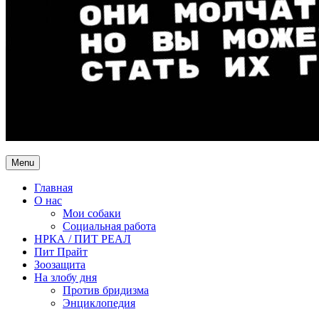
Menu
Главная
О нас
Мои собаки
Социальная работа
НРКА / ПИТ РЕАЛ
Пит Прайт
Зоозащита
На злобу дня
Против бридизма
Энциклопедия