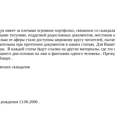
 имеет за плечами огромное портфолио, связанное со скандала
ными титулами, подделкой родословных документов, жестоким
лько ее аферы стали доступны широкому кругу читателей, пытае
имательны при прочтении документов в наших статьях. Для Вашег
ры. В каждой статье будут ссылки на другие материалы, где эта
няшнего дня основан на лжи и фантазиях одного человека - Пре
Пащук .
еских скандалов.
а рождения 13.06.2006 .