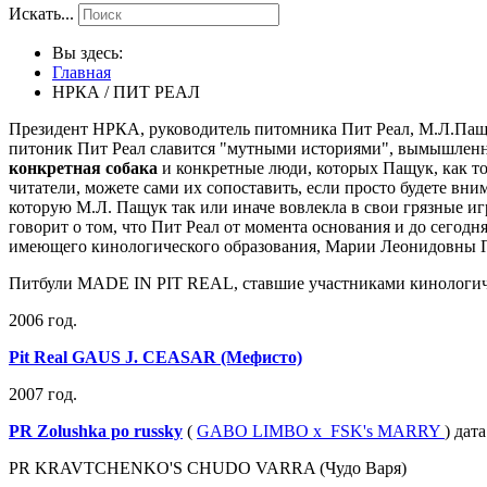
Искать...
Вы здесь:
Главная
НРКА / ПИТ РЕАЛ
Президент НРКА, руководитель питомника Пит Реал, М.Л.Пащук
питоник Пит Реал славится "мутными историями", вымышлен
конкретная собака
и конкретные люди, которых Пащук, как то
читатели, можете сами их сопоставить, если просто будете вн
которую М.Л. Пащук так или иначе вовлекла в свои грязные иг
говорит о том, что Пит Реал от момента основания и до сегод
имеющего кинологического образования, Марии Леонидовны 
Питбули MADE IN PIT REAL, ставшие участниками кинологич
2006 год.
Pit Real GAUS J. CEASAR (Мефисто)
2007 год.
PR Zolushka po russky
(
GABO LIMBO х FSK's MARRY
) дат
PR KRAVTCHENKO'S CHUDO VARRA (Чудо Варя)