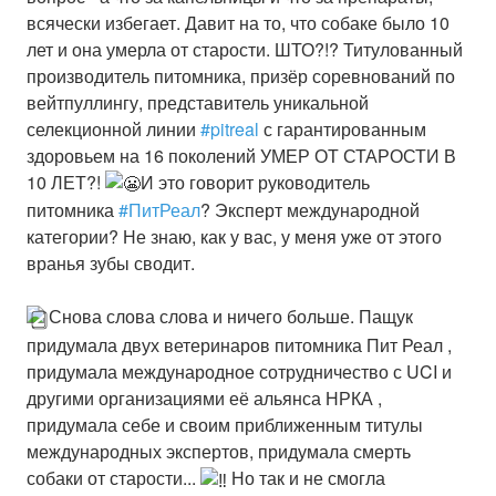
всячески избегает. Давит на то, что собаке было 10
лет и она умерла от старости. ШТО?!? Титулованный
производитель питомника, призёр соревнований по
вейтпуллингу, представитель уникальной
селекционной линии
#pitreal
с гарантированным
здоровьем на 16 поколений УМЕР ОТ СТАРОСТИ В
10 ЛЕТ?!
И это говорит руководитель
питомника
#ПитРеал
? Эксперт международной
категории? Не знаю, как у вас, у меня уже от этого
вранья зубы сводит.
Снова слова слова и ничего больше. Пащук
придумала двух ветеринаров питомника Пит Реал ,
придумала международное сотрудничество с UCI и
другими организациями её альянса НРКА ,
придумала себе и своим приближенным титулы
международных экспертов, придумала смерть
собаки от старости...
Но так и не смогла