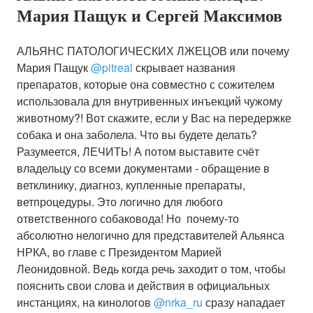
Мои собаки
Мария Пащук и Сергей Максимов
Социальная работа
АЛЬЯНС ПАТОЛОГИЧЕСКИХ ЛЖЕЦОВ или почему
НРКА / ПИТ РЕАЛ
Мария Пащук
@pitreal
скрывает названия
препаратов, которые она совместно с сожителем
ПИТ ПРАЙТ
использовала для внутривенных инъекций чужому
животному?! Вот скажите, если у Вас на передержке
ЗООЗАЩИТА
собака и она заболела. Что вы будете делать?
Разумеется, ЛЕЧИТЬ! А потом выставите счёт
владельцу со всеми документами - обращение в
НА ЗЛОБУ ДНЯ
ветклинику, диагноз, купленные препараты,
ветпроцедуры. Это логично для любого
Против бридизма
ответственного собаковода! Но почему-то
Энциклопедия
абсолютно нелогично для представителей Альянса
НРКА, во главе с Президентом Марией
Леонидовной. Ведь когда речь заходит о том, чтобы
пояснить свои слова и действия в официальных
инстанциях, на кинологов
@nrka_ru
сразу нападает