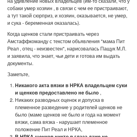
на удивление новых владельцев (им-то сказали, что у
собаки умер хозяин , в связи с чем ее пристраивают,
а тут такой сюрприз, и хозяин, оказывается, не умер,
и сука - беременная оказалась).
Когда щенков стали пристраивать через
Амстаффкоманду с текстом объявления "мама Пит
Реал , отец - неизвестен", нарисовалась Пащук М.Л.
и заявила, что знает, чьи дети и готова им выдать
документы.
Заметьте,
Никакого акта вязки в НРКА владельцем суки
и щенков предоставлено не было
,
Никаких разводных оценок и допуска в
племенное разведение у родителей щенков не
было (маме щенков не было и года на момент
вязки, сама вязка - нарушает племенное
положение Пит Реал и НРКА,
В НРКА щенков никто в глаза даже не