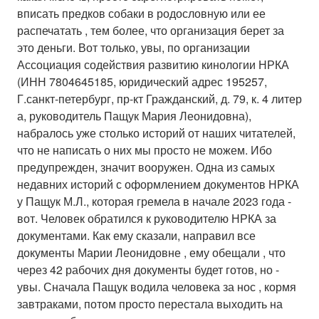
ЗООЗАЩИТА
вписать предков собаки в родословную или ее
распечатать , тем более, что организация берет за
НА ЗЛОБУ ДНЯ
это деньги. Вот только, увы, по организации
Ассоциация содействия развитию кинологии НРКА
Против бридизма
(ИНН 7804645185, юридический адрес 195257,
Г.санкт-петербург, пр-кт Гражданский, д. 79, к. 4 литер
Энциклопедия
а, руководитель Пащук Мария Леонидовна),
набралось уже столько историй от наших читателей,
что не написать о них мы просто не можем. Ибо
предупрежден, значит вооружен. Одна из самых
недавних историй с оформлением документов НРКА
у Пащук М.Л., которая гремела в начале 2023 года -
вот. Человек обратился к руководителю НРКА за
документами. Как ему сказали, направил все
документы Марии Леонидовне , ему обещали , что
через 42 рабочих дня документы будет готов, но -
увы. Сначала Пащук водила человека за нос , кормя
завтраками, потом просто перестала выходить на